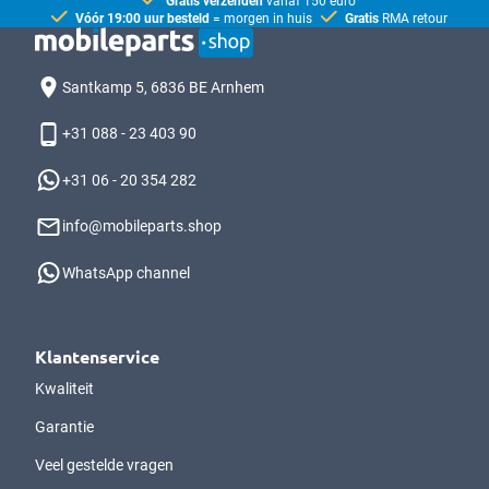
Gratis verzenden
vanaf 150 euro
Vóór 19:00 uur besteld
= morgen in huis
Gratis
RMA retour
Santkamp 5, 6836 BE Arnhem
+31 088 - 23 403 90
+31 06 - 20 354 282
info@mobileparts.shop
WhatsApp channel
Klantenservice
Kwaliteit
Garantie
Veel gestelde vragen