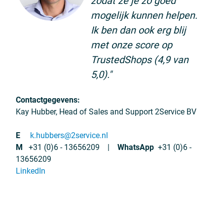
zodat ze je zo goed
mogelijk kunnen helpen.
Ik ben dan ook erg blij
met onze score op
TrustedShops (4,9 van
5,0)."
Contactgegevens:
Kay Hubber, Head of Sales and Support 2Service BV
E
k.hubbers@2service.nl
M
+31 (0)6 - 13656209
|
WhatsApp
+31 (0)6 -
13656209
LinkedIn