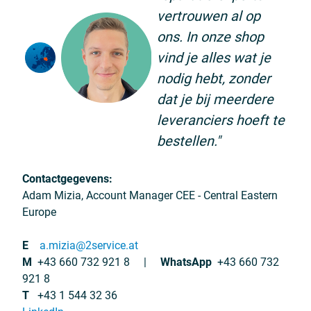
vertrouwen al op
ons. In onze shop
vind je alles wat je
nodig hebt, zonder
dat je bij meerdere
leveranciers hoeft te
bestellen."
Contactgegevens:
Adam Mizia, Account Manager CEE - Central Eastern
Europe
E
a.mizia@2service.at
M
+43 660 732 921 8 |
WhatsApp
+43 660 732
921 8
T
+43 1 544 32 36